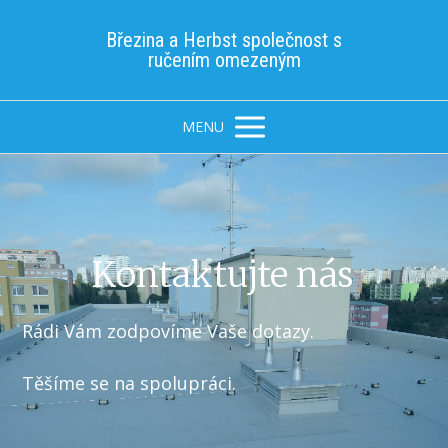
Březina a Herbst společnost s
ručením omezeným
MENU
Kontaktujte nás
Rádi Vám zodpovíme Vaše dotazy.
Těšíme se na spolupráci.